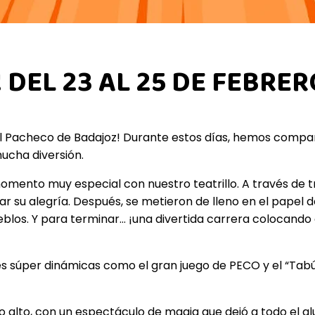
!! DEL 23 AL 25 DE FEBRE
l Pacheco de Badajoz! Durante estos días, hemos compar
mucha diversión.
n momento muy especial con nuestro teatrillo. A través de
r su alegría. Después, se metieron de lleno en el papel 
eblos. Y para terminar… ¡una divertida carrera colocand
des súper dinámicas como el gran juego de PECO y el “Ta
 alto, con un espectáculo de magia que dejó a todo el al