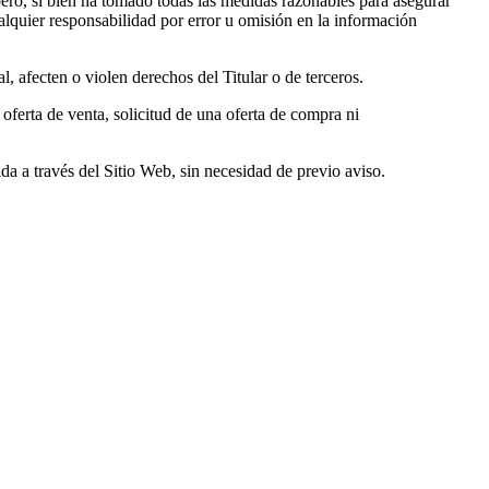
 pero, si bien ha tomado todas las medidas razonables para asegurar
ualquier responsabilidad por error u omisión en la información
l, afecten o violen derechos del Titular o de terceros.
ferta de venta, solicitud de una oferta de compra ni
ida a través del Sitio Web, sin necesidad de previo aviso.