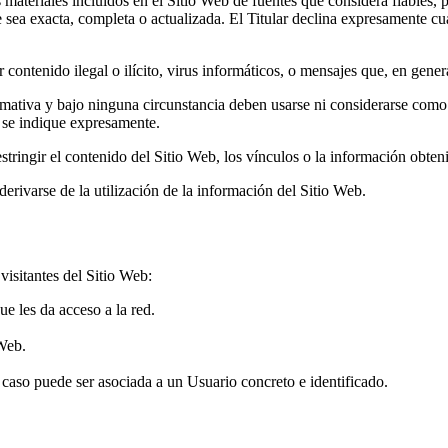
s materiales incluidos en el Sitio Web de fuentes que considera fiables,
ue sea exacta, completa o actualizada. El Titular declina expresamente c
contenido ilegal o ilícito, virus informáticos, o mensajes que, en genera
mativa y bajo ninguna circunstancia deben usarse ni considerarse como o
í se indique expresamente.
estringir el contenido del Sitio Web, los vínculos o la información obten
derivarse de la utilización de la información del Sitio Web.
visitantes del Sitio Web:
e les da acceso a la red.
 Web.
caso puede ser asociada a un Usuario concreto e identificado.